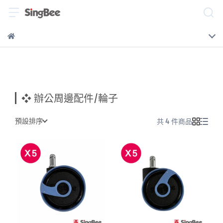
❖ 辦公周邊配件/輪子
預設排序
共 4 件商品