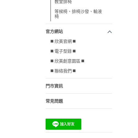
教堂排椅
等候椅、排椅沙發、輸液
椅
官方網站
◼️ 欣美官網 ◼️
◼️ 電子型錄 ◼️
◼️ 欣美創意園區 ◼️
◼️ 聯絡我們 ◼️
門市資訊
常見問題