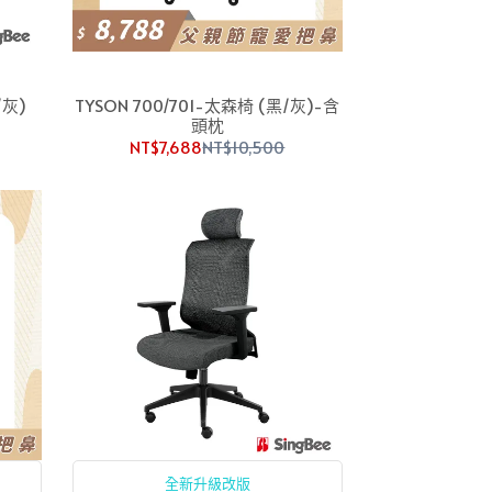
/灰)
TYSON 700/701-太森椅 (黑/灰)-含
頭枕
NT$7,688
NT$10,500
全新升級改版