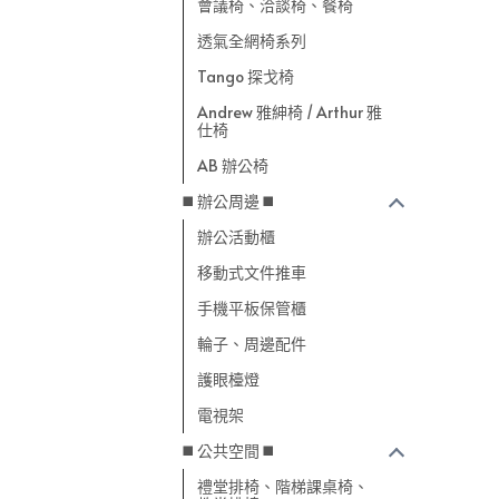
會議椅、洽談椅、餐椅
透氣全網椅系列
Tango 探戈椅
Andrew 雅紳椅 / Arthur 雅
仕椅
AB 辦公椅
◼️ 辦公周邊 ◼️
辦公活動櫃
移動式文件推車
手機平板保管櫃
輪子、周邊配件
護眼檯燈
電視架
◼️ 公共空間 ◼️
禮堂排椅、階梯課桌椅、