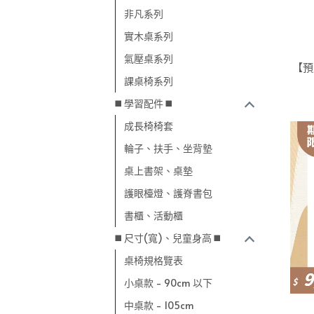
非凡系列
實木桌系列
氣壓桌系列
【預
課桌椅系列
◼️ 學習配件 ◼️
成長椅椅套
輪子、扶手、坐背墊
桌上書架、桌墊
護眼檯燈、護脊書包
書櫃、活動櫃
◼️ 尺寸(寬)、兒童身高 ◼️
桌椅規格覽表
小桌款 - 90cm 以下
中桌款 - 105cm