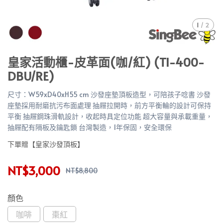
1
/
2
皇家活動櫃-皮革面(咖/紅) (TI-400-
DBU/RE)
尺寸：W59xD40xH55 cm 沙發座墊頂板造型，可陪孩子唸書 沙發
座墊採用耐磨抗污布面處理 抽屜拉開時，前方平衡輪的設計可保持
平衡 抽屜鋼珠滑軌設計，收起時具定位功能 超大容量與承載重量，
抽屜配有隔板及鑰匙鎖 台灣製造，1年保固，安全環保
下單贈【皇家沙發頂板】
NT$3,000
NT$8,800
顏色
咖啡
棗紅