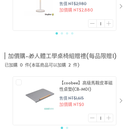
售價
NT$2,980
加價購
NT$2,880
加價購-🎁人體工學桌椅組贈禮(每品限贈1)
已加購
0
件
(本區商品可以加購
2
件)
【coobee】高級馬鞍皮革磁
性桌墊(CB-M01)
售價
NT$1,615
加價購
NT$0