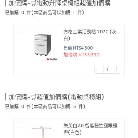
加價購-🛒電動升降桌椅組超值加價購
已加購
0
件
(本區商品可以加購
1
件)
方格工業活動櫃 207C (灰
白)
售價
NT$4,500
加價購
NT$3,990
加價購-🛒超值加價購(電動桌椅組)
已加購
0
件
(本區商品可以加購
5
件)
樂芙白2.0 智能聲控護眼檯
燈(白色)