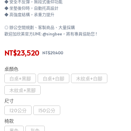
◆ 安全不反彈，無段式後仰功能
◆ 坐墊後仰時，自動托高設計
◆ 高強度結構，承重力提升
◎ 辦公空間規劃、客製商品、大量採購
歡迎加欣美官方LINE: @singbee，將有專員協助您 !
NT$23,520
NT$29,400
桌顏色
白桌+黑腳
白桌+白腳
木紋桌+白腳
木紋桌+黑腳
尺寸
120公分
150公分
椅款
黑色
灰色