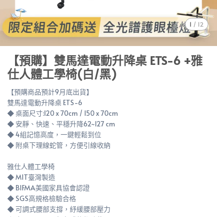
1
/
12
【預購】雙馬達電動升降桌 ETS-6 +雅
仕人體工學椅(白/黑)
【預購商品預計9月底出貨】
雙馬達電動升降桌 ETS-6
◆ 桌面尺寸:120 x 70cm / 150 x 70cm
◆ 安靜、快速、平穩升降62~127 cm
◆ 4組記憶高度，一鍵輕鬆到位
◆ 附桌下理線蛇管，方便引線收納
雅仕人體工學椅
◆ MIT臺灣製造
◆ BIFMA美國家具協會認證
◆ SGS高規格檢驗合格
◆ 可調式腰部支撐，紓緩腰部壓力