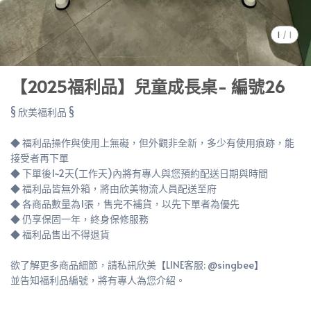
1
/
1
【2025福利品】兒童成長桌- 編號26
§ 欣美福利品 §
◆ 福利品操作與使用上無礙，但外觀非全新，多少有使用痕跡，能
接受者再下單
◆ 下單後1~2天(工作天)內將有專人與您預約配送日期與時間
◆ 福利品皆無外箱，將由欣美物流人員配送至府
◆ 各商品數量為1張，售完不補貨，以先下單者為優先
◆ 仍享保固一年，終身保修服務
◆ 福利品售出不得退貨
欲了解更多商品細節，請私訊欣美【LINE客服: @singbee】
並告知福利品編號，將有專人為您介紹。