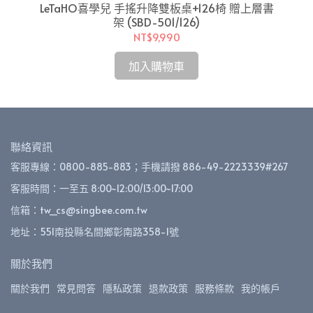
D-
L
LeTaHO喜學兒 手搖升降雙板桌+126椅 贈上層書
架 (SBD-501/126)
NT$9,990
加入購物車
聯絡資訊
客服專線：0800-885-883；手機請撥 886-49-2223339#267
客服時間：一至五 8:00~12:00/13:00~17:00
信箱：tw_cs@singbee.com.tw
地址：551南投縣名間鄉彰南路358-1號
關於我們
關於我們
常見問答
隱私政策
退款政策
服務條款
我的帳戶