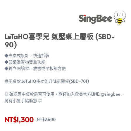
1
/
1
LeTaHO喜學兒 氣壓桌上層板 (SBD-
90)
◆夾桌式設計，快速拆裝
◆閱讀及置物雙重功能
◆獨立閱讀架，放書或平板都方便
適用桌款:LeTaHO多功能升降氣壓桌(SBD-701)
◎ 確認家中桌款是否可使用，歡迎加入欣美官方LINE: @singbee ，
將有小幫手協助您 ◎
NT$1,300
NT$2,600