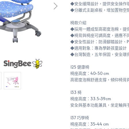
◆安全緩降設計，提供安全操作
◆分離式主副桌板，增加置物空
椅款介紹
◆採用一體成型高密度泡棉，提
◆椅背與椅座可調高度，適應不
◆安全性設計：防滑腳踏設計、P
◆適用對象：專為學齡孩童設計
◆台灣製造，五年保固，安全環
125 健康椅
椅座高度：40~50 cm
高密度泡棉舒適支撐，傾仰椅背
133 椅
椅座高度：33.5~39cm
安全與基本功能兼具，坐定輪與
137 巧學椅
椅座高度：35~44 cm