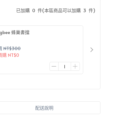
已加購
0
件
(本區商品可以加購
3
件)
ngbee 蜂巢書擋
價
NT$300
價購
NT$0
配送說明