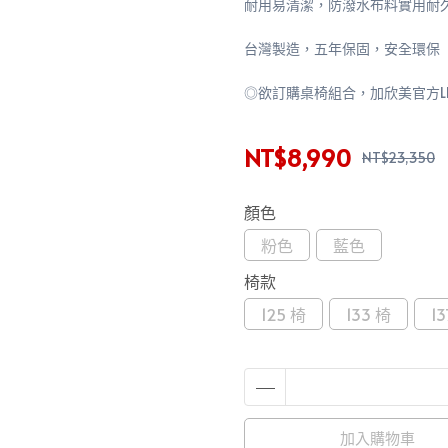
耐用易清潔，防潑水布料實用耐
台灣製造，五年保固，安全環保
◎欲訂購桌椅組合，加欣美官方LINE
NT$8,990
NT$23,350
顏色
粉色
藍色
椅款
125 椅
133 椅
1
加入購物車