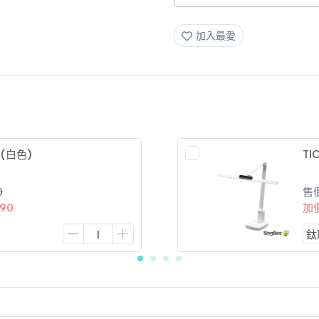
加入最愛
 (白色)
TI
0
售
690
加