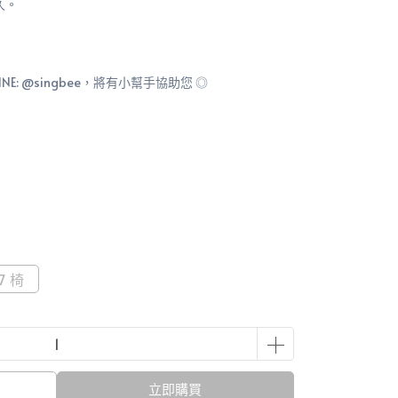
久。
: @singbee，將有小幫手協助您 ◎
37 椅
立即購買