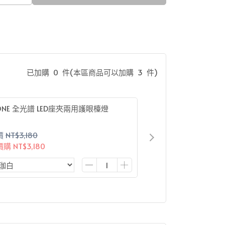
已加購
0
件
(本區商品可以加購
3
件)
ONE 全光譜 LED座夾兩用護眼檯燈
價
NT$3,180
價購
NT$3,180