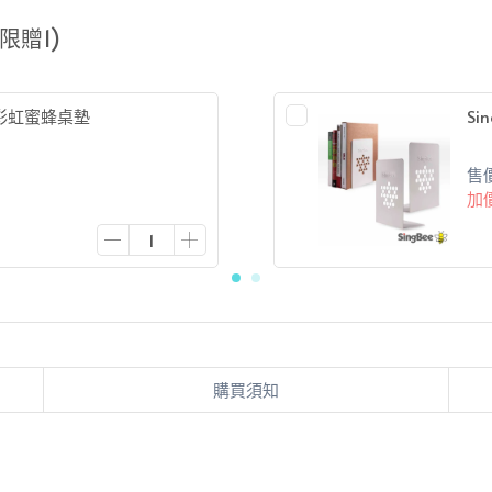
限贈1)
新版彩虹蜜蜂桌墊
Si
售
加
購買須知