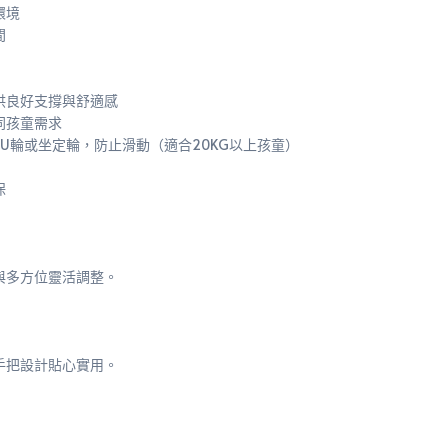
環境
間
供良好支撐與舒適感
同孩童需求
U輪或坐定輪，防止滑動（適合20KG以上孩童）
保
與多方位靈活調整。
手把設計貼心實用。