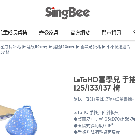
兒童成長桌椅
辦公家具
官方網站
門市資訊
Bee兒童成長系列
,
▶︎ 建議110cm+
,
▶︎ 建議120cm+
,
▶︎ 喜學兒系列
,
▶︎ 小桌精選組合
137 椅
LeTaHO喜學兒 手搖
125/133/137 椅
贈送 【彩虹蜜蜂桌墊+蜂巢書擋
LeTaHO 手搖升降雙板桌
◆桌面尺寸：W105xD70xH56~7
◆五段式斜角度0~18°
◆手搖升降調整桌面高度